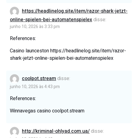
https://headlinelog.site/item/razor-shark-jetzt-
online-spielen-bei-automatenspielex
disse:
junho 10, 2026 às 3:33 pm
References:
Casino launceston
https://headlinelog.site/item/razor-
shark-jetzt-online-spielen-bei-automatenspielex
coolpot.stream
disse:
junho 10, 2026 às 4:43 pm
References:
Winnavegas casino
coolpot.stream
http://kriminal-ohlyad.com.ua/
disse: