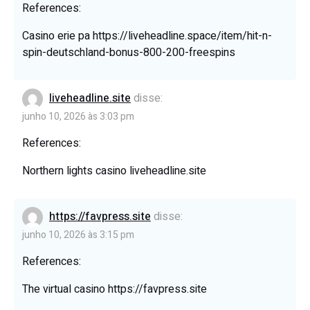
References:
Casino erie pa
https://liveheadline.space/item/hit-n-
spin-deutschland-bonus-800-200-freespins
liveheadline.site
disse:
junho 10, 2026 às 3:03 pm
References:
Northern lights casino
liveheadline.site
https://favpress.site
disse:
junho 10, 2026 às 3:15 pm
References:
The virtual casino
https://favpress.site