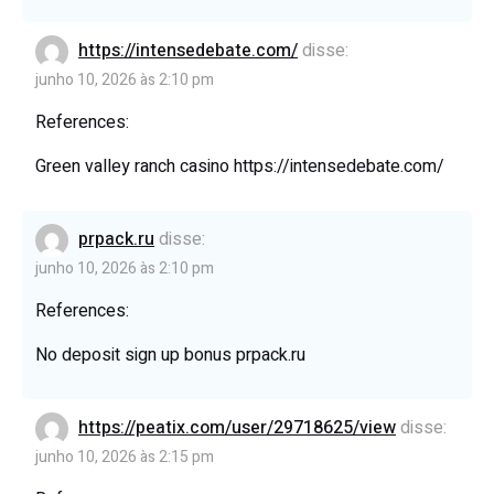
https://intensedebate.com/
disse:
junho 10, 2026 às 2:10 pm
References:
Green valley ranch casino
https://intensedebate.com/
prpack.ru
disse:
junho 10, 2026 às 2:10 pm
References:
No deposit sign up bonus
prpack.ru
https://peatix.com/user/29718625/view
disse:
junho 10, 2026 às 2:15 pm