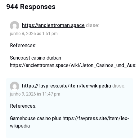
navigation
navigation
944 Responses
https://ancientroman.space
disse:
junho 8, 2026 às 1:51 pm
References:
Suncoast casino durban
https://ancientroman.space
/wiki/Jeton_Casinos_und_Ausz
https://favpress.site/item/lex-wikipedia
disse:
junho 9, 2026 às 11:47 pm
References:
Gamehouse casino plus
https://favpress.site/item/lex-
wikipedia