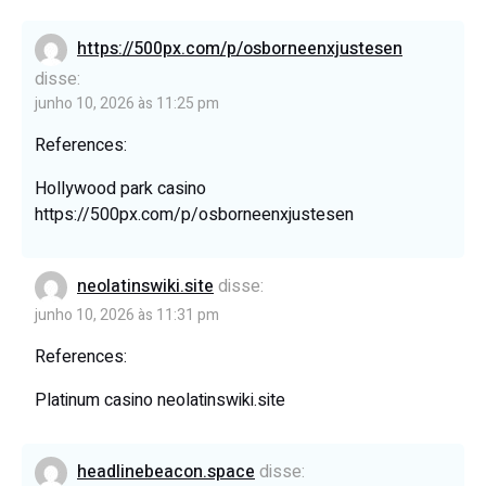
https://500px.com/p/osborneenxjustesen
disse:
junho 10, 2026 às 11:25 pm
References:
Hollywood park casino
https://500px.com/p/osborneenxjustesen
neolatinswiki.site
disse:
junho 10, 2026 às 11:31 pm
References:
Platinum casino
neolatinswiki.site
headlinebeacon.space
disse: