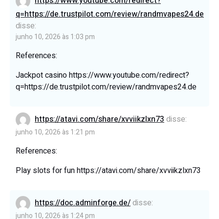
https://www.youtube.com/redirect?
q=https://de.trustpilot.com/review/randmvapes24.de
disse:
junho 10, 2026 às 1:03 pm
References:
Jackpot casino
https://www.youtube.com/redirect?
q=https://de.trustpilot.com/review/randmvapes24.de
https://atavi.com/share/xvviikzlxn73
disse:
junho 10, 2026 às 1:21 pm
References:
Play slots for fun
https://atavi.com/share/xvviikzlxn73
https://doc.adminforge.de/
disse:
junho 10, 2026 às 1:24 pm