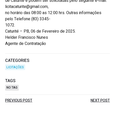
de Caturité e podem ser solicitadas pelo seguinte e-mail:
licitacaturite@gmail.com,
no horário das 08:00 as 12:00 hrs. Outras informações
pelo Telefone (83) 3345-
1072.
Caturité – PB, 06 de Fevereiro de 2025.
Helder Francisco Nunes
Agente de Contratação
CATEGORIES
LICITAÇÕES
TAGS
NO TAG
Post
Post
PREVIOUS POST
NEXT POST