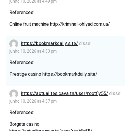
junho 10, 2026 às 4:49 pm
References:
Online fruit machine
http://kriminal-ohlyad.com.ua/
https://bookmarkdaily.site/
disse:
junho 10, 2026 às 4:53 pm
References:
Prestige casino
https://bookmarkdaily.site/
https://actualites.cava.tn/user/rootfly55/
disse:
junho 10, 2026 às 4:57 pm
References:
Borgata casino