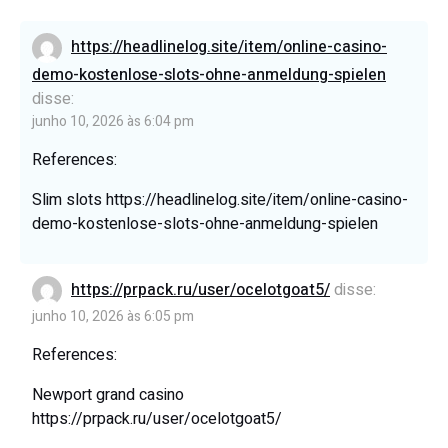
https://headlinelog.site/item/online-casino-
demo-kostenlose-slots-ohne-anmeldung-spielen
disse:
junho 10, 2026 às 6:04 pm
References:
Slim slots
https://headlinelog.site/item/online-casino-
demo-kostenlose-slots-ohne-anmeldung-spielen
https://prpack.ru/user/ocelotgoat5/
disse:
junho 10, 2026 às 6:05 pm
References:
Newport grand casino
https://prpack.ru/user/ocelotgoat5/