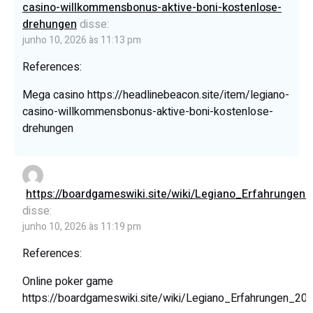
casino-willkommensbonus-aktive-boni-kostenlose-
drehungen
disse:
junho 10, 2026 às 11:13 pm
References:
Mega casino
https://headlinebeacon.site/item/legiano-
casino-willkommensbonus-aktive-boni-kostenlose-
drehungen
https://boardgameswiki.site/wiki/Legiano_Erfahrunge
disse:
junho 10, 2026 às 11:19 pm
References:
Online poker game
https://boardgameswiki.site/wiki/Legiano_Erfahrungen_2