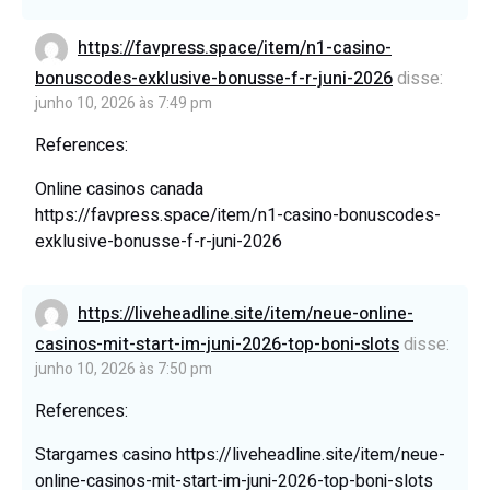
https://favpress.space/item/n1-casino-
bonuscodes-exklusive-bonusse-f-r-juni-2026
disse:
junho 10, 2026 às 7:49 pm
References:
Online casinos canada
https://favpress.space/item/n1-casino-bonuscodes-
exklusive-bonusse-f-r-juni-2026
https://liveheadline.site/item/neue-online-
casinos-mit-start-im-juni-2026-top-boni-slots
disse:
junho 10, 2026 às 7:50 pm
References:
Stargames casino
https://liveheadline.site/item/neue-
online-casinos-mit-start-im-juni-2026-top-boni-slots