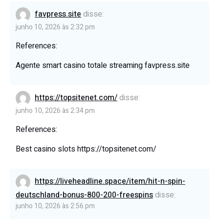
favpress.site
disse:
junho 10, 2026 às 2:32 pm
References:
Agente smart casino totale streaming
favpress.site
https://topsitenet.com/
disse:
junho 10, 2026 às 2:34 pm
References:
Best casino slots
https://topsitenet.com/
https://liveheadline.space/item/hit-n-spin-
deutschland-bonus-800-200-freespins
disse:
junho 10, 2026 às 2:56 pm