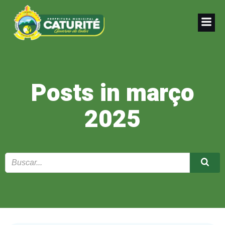
Pular
para
o
conteúdo
Posts in março
2025