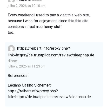
julho 2, 2026 às 10:10 pm
Every weekend i used to pay a visit this web site,
because i wish for enjoyment, since this this site
conations in fact nice funny stuff
too.
https://reibert.info/proxy.php?
link=https://de.trustpilot.com/review/sleepnap.de
disse:
julho 2, 2026 às 11:23 pm
References:
Legiano Casino Sicherheit
https://reibert.info/proxy.php?
link=https://de.trustpilot.com/review/sleepnap.de