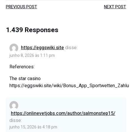
Post
Post
PREVIOUS POST
NEXT POST
navigation
navigation
1.439 Responses
https://eggswiki.site
disse:
junho 8, 2026 às 1:11 pm
References:
The star casino
https://eggswiki.site
/wiki/Bonus_App_Sportwetten_Zahlung
https://onlinevetjobs.com/author/salmonstep15/
disse:
junho 15, 2026 às 4:18 pm