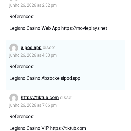
junho 26, 2026 às 2:52 pm
References:
Legiano Casino Web App
https://movieplays.net
aipod.app
disse:
junho 26, 2026 às 4:53 pm
References:
Legiano Casino Abzocke
aipod.app
https://tiktub.com
disse:
junho 26, 2026 às 7:06 pm
References:
Legiano Casino VIP
https://tiktub.com