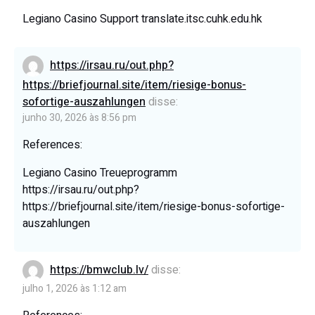
Legiano Casino Support
translate.itsc.cuhk.edu.hk
https://irsau.ru/out.php?
https://briefjournal.site/item/riesige-bonus-
sofortige-auszahlungen
disse:
junho 30, 2026 às 8:56 pm
References:
Legiano Casino Treueprogramm
https://irsau.ru/out.php?
https://briefjournal.site/item/riesige-bonus-sofortige-
auszahlungen
https://bmwclub.lv/
disse:
julho 1, 2026 às 1:12 am