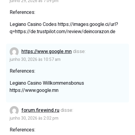
junho 29, 2026 às 7:09 pm
References:
Legiano Casino Codes
https://images.google.ci/url?
q=https://de.trustpilot.com/review/deincorazon.de
https://www.google.mn
disse:
junho 30, 2026 às 10:57 am
References:
Legiano Casino Willkommensbonus
https://www.google.mn
forum.firewind.ru
disse:
junho 30, 2026 às 2:02 pm
References: