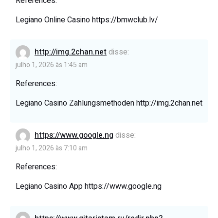
References:
Legiano Online Casino
https://bmwclub.lv/
http://img.2chan.net
disse:
julho 1, 2026 às 1:45 am
References:
Legiano Casino Zahlungsmethoden
http://img.2chan.net
https://www.google.ng
disse:
julho 1, 2026 às 7:10 am
References:
Legiano Casino App
https://www.google.ng