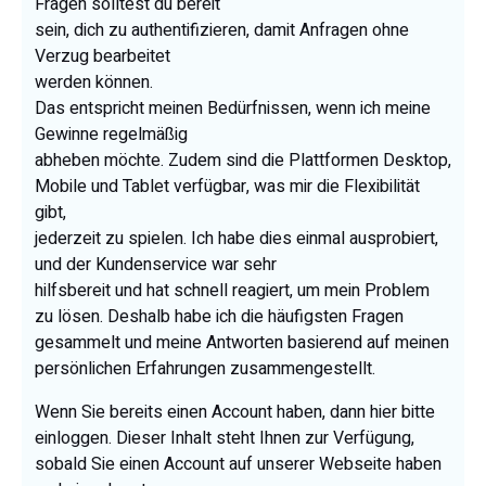
Fragen solltest du bereit
sein, dich zu authentifizieren, damit Anfragen ohne
Verzug bearbeitet
werden können.
Das entspricht meinen Bedürfnissen, wenn ich meine
Gewinne regelmäßig
abheben möchte. Zudem sind die Plattformen Desktop,
Mobile und Tablet verfügbar, was mir die Flexibilität
gibt,
jederzeit zu spielen. Ich habe dies einmal ausprobiert,
und der Kundenservice war sehr
hilfsbereit und hat schnell reagiert, um mein Problem
zu lösen. Deshalb habe ich die häufigsten Fragen
gesammelt und meine Antworten basierend auf meinen
persönlichen Erfahrungen zusammengestellt.
Wenn Sie bereits einen Account haben, dann hier bitte
einloggen. Dieser Inhalt steht Ihnen zur Verfügung,
sobald Sie einen Account auf unserer Webseite haben