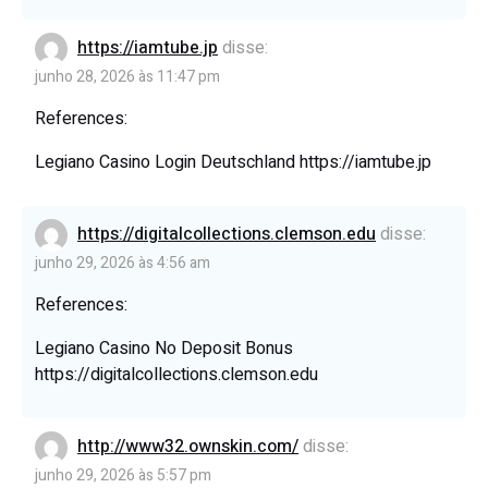
https://iamtube.jp
disse:
junho 28, 2026 às 11:47 pm
References:
Legiano Casino Login Deutschland
https://iamtube.jp
https://digitalcollections.clemson.edu
disse:
junho 29, 2026 às 4:56 am
References:
Legiano Casino No Deposit Bonus
https://digitalcollections.clemson.edu
http://www32.ownskin.com/
disse:
junho 29, 2026 às 5:57 pm