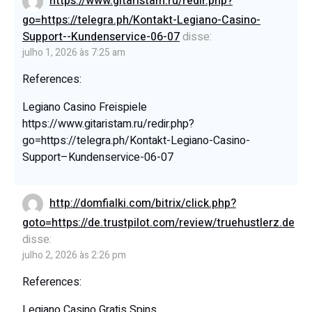
https://www.gitaristam.ru/redir.php?
go=https://telegra.ph/Kontakt-Legiano-Casino-
Support--Kundenservice-06-07
disse:
julho 1, 2026 às 7:25 am
References:
Legiano Casino Freispiele
https://www.gitaristam.ru/redir.php?
go=https://telegra.ph/Kontakt-Legiano-Casino-
Support–Kundenservice-06-07
http://domfialki.com/bitrix/click.php?
goto=https://de.trustpilot.com/review/truehustlerz.de
disse:
julho 2, 2026 às 2:26 pm
References:
Legiano Casino Gratis Spins