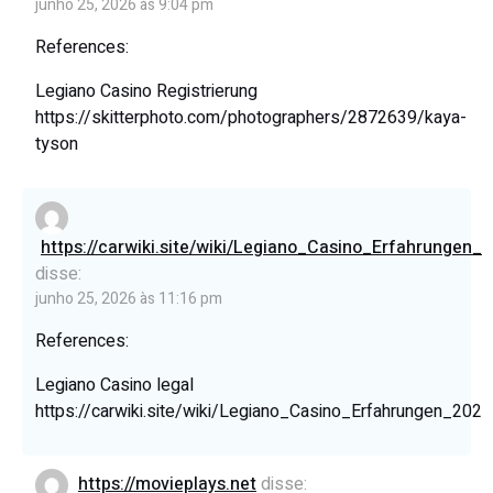
junho 25, 2026 às 9:04 pm
References:
Legiano Casino Registrierung
https://skitterphoto.com/photographers/2872639/kaya-
tyson
https://carwiki.site/wiki/Legiano_Casino_Erfahrungen_
disse:
junho 25, 2026 às 11:16 pm
References:
Legiano Casino legal
https://carwiki.site/wiki/Legiano_Casino_Erfahrungen_20
https://movieplays.net
disse: