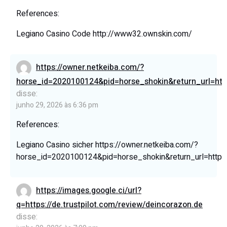
References:
Legiano Casino Code
http://www32.ownskin.com/
https://owner.netkeiba.com/?
horse_id=2020100124&pid=horse_shokin&return_url=https
disse:
junho 29, 2026 às 6:36 pm
References:
Legiano Casino sicher
https://owner.netkeiba.com/?
horse_id=2020100124&pid=horse_shokin&return_url=https:/
https://images.google.ci/url?
q=https://de.trustpilot.com/review/deincorazon.de
disse: