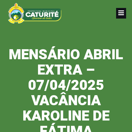
Pular
para
o
conteúdo
MENSÁRIO ABRIL
EXTRA –
07/04/2025
VACÂNCIA
KAROLINE DE
FÁTIMA