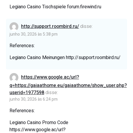
Legiano Casino Tischspiele
forum.firewind.ru
http://support.roombird.ru/
disse:
junho 30, 2026 às 5:38 pm
References:
Legiano Casino Meinungen
http://support.roombird.ru/
https://www.google.ac/url?
q=https://gaiaathome.eu/gaiaathome/show_user.php?
userid=1977598
disse:
junho 30, 2026 às 6:24 pm
References:
Legiano Casino Promo Code
https://www.google.ac/url?