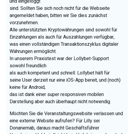
und eingeloggt
sind. Sollten Sie sich noch nicht für die Webseite
angemeldet haben, bitten wir Sie dies zunächst
vorzunehmen.
Alle unterstützten Kryptowährungen sind sowohl für
Einzahlungen als auch für Auszahlungen verfügbar,
was einen vollständigen Transaktionszyklus digitaler
Währungen ermöglicht.
In unserem Praxistest war der Lollybet-Support
sowohl freundlich
als auch kompetent und schnell. Lollybet hält für
seine User derzeit nur eine iOS-App bereit, und (noch)
keine für Android,
das ist dank einer super responsiven mobilen
Darstellung aber auch überhaupt nicht notwendig.
Möchten Sie die Veranstaltungswebsite verlassen und
eine externe Website aufrufen? Für Lilly sei
Donanemab, daraus macht Geschäftsführer