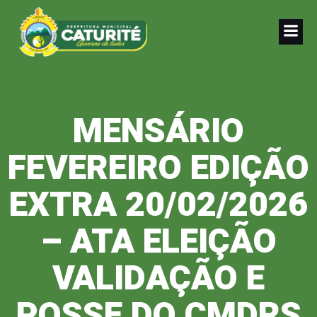
Pular
para
o
conteúdo
MENSÁRIO
FEVEREIRO EDIÇÃO
EXTRA 20/02/2026
– ATA ELEIÇÃO
VALIDAÇÃO E
POSSE DO CMDRS