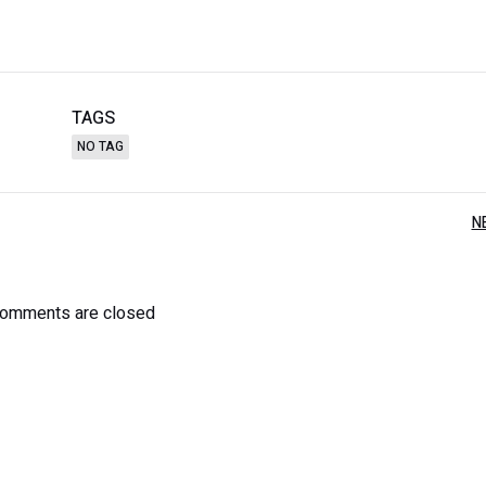
TAGS
NO TAG
Post
N
navigation
omments are closed