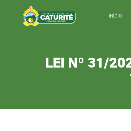
Pular
para
INÍCIO
o
conteúdo
LEI Nº 31/2