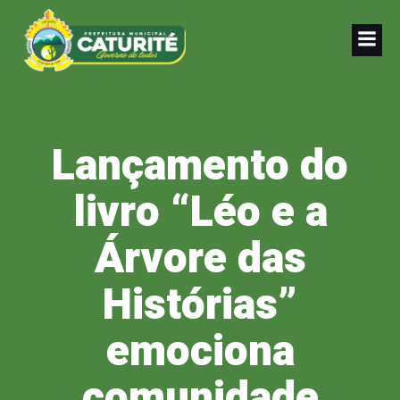
Pular
para
o
conteúdo
Lançamento do
livro “Léo e a
Árvore das
Histórias”
emociona
comunidade